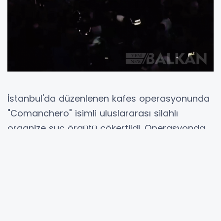
İstanbul'da düzenlenen kafes operasyonunda
"Comanchero" isimli uluslararası silahlı
organize suç örgütü çökertildi. Operasyonda
37 şüpheli gözaltına alındı.
İçişleri Bakanı Ali Yerlikaya, X sosyal medya
hesabından yaptığı açıklamada, İstanbul'da
düzenlenen Kafes Operasyonu'nda
uluslararası silahlı organize suç örgütü