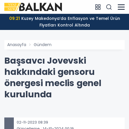
09:21
Kuzey Makedonya’da Enflasyon ve Temel Ürün
Fiyatları Kontrol Altında
Anasayfa
Gündem
Başsavcı Jovevski
hakkındaki gensoru
önergesi meclis genel
kurulunda
02-11-2023 08:39
Güncelleme : 14-10-2024 00:19