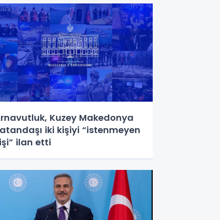
rnavutluk, Kuzey Makedonya
atandaşı iki kişiyi “istenmeyen
işi” ilan etti