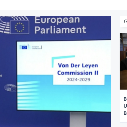
B
U
B