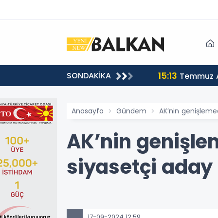
15:13
SONDAKİKA
sı
Temmuz A
Anasayfa
Gündem
AK’nin genişleme
AK’nin genişle
siyasetçi aday 
17-09-2024 12:59