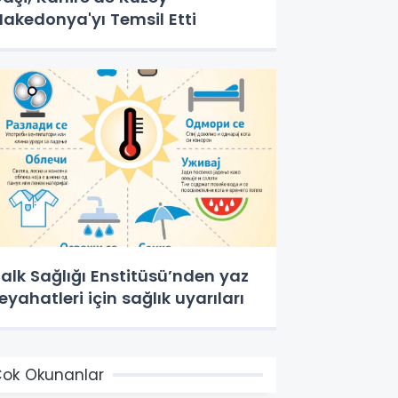
akedonya'yı Temsil Etti
alk Sağlığı Enstitüsü’nden yaz
eyahatleri için sağlık uyarıları
ok Okunanlar