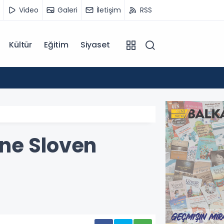
Video
Galeri
İletişim
RSS
Kültür
Eğitim
Siyaset
14:07
Kuzey 
ne Sloven