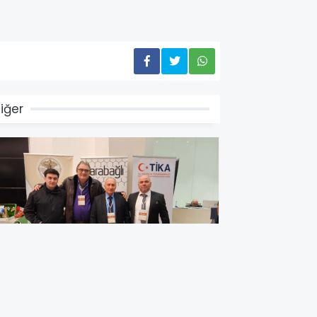
iğer
İKA, 14 Farklı Ülkeden Arıcıları