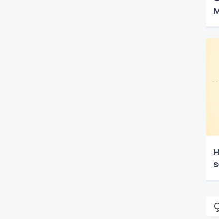
M
H
s
Ç