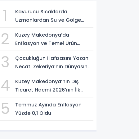
1
Kavurucu Sıcaklarda
Uzmanlardan Su ve Gölge
Uyarısı
2
Kuzey Makedonya’da
Enflasyon ve Temel Ürün
Fiyatları Kontrol Altında
3
Çocukluğun Hafızasını Yazan
Necati Zekeriya’nın Dünyasına
Yolculuk
4
Kuzey Makedonya’nın Dış
Ticaret Hacmi 2026’nın İlk
Yarısında Arttı
5
Temmuz Ayında Enflasyon
Yüzde 0,1 Oldu