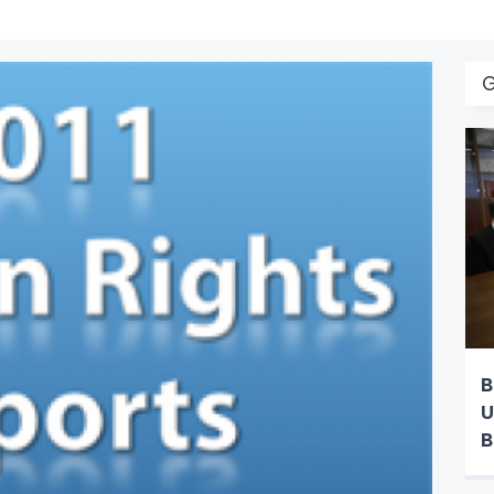
B
U
B