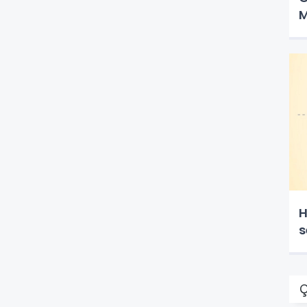
M
H
s
Ç