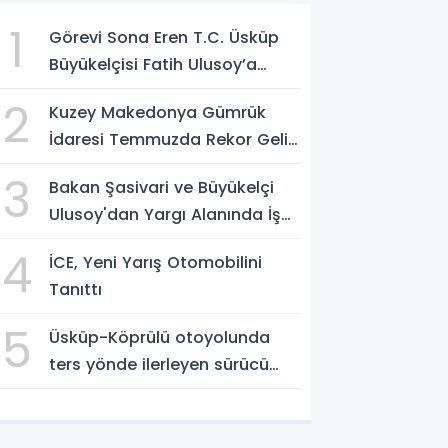
1
Görevi Sona Eren T.C. Üsküp
Büyükelçisi Fatih Ulusoy’a
Üsküp’te Veda Töreni
2
Kuzey Makedonya Gümrük
Düzenlendi
İdaresi Temmuzda Rekor Gelir
Elde Etti
3
Bakan Şasivari ve Büyükelçi
Ulusoy'dan Yargı Alanında İş
Birliği Mesajı
4
İCE, Yeni Yarış Otomobilini
Tanıttı
5
Üsküp-Köprülü otoyolunda
ters yönde ilerleyen sürücü
gözaltına alındı