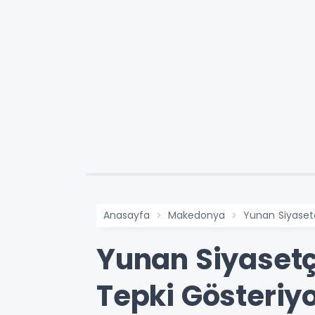
Anasayfa
Makedonya
Yunan Siyasetç
Yunan Siyasetç
Tepki Gösteriy