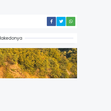
Makedonya
sküp-Köprülü otoyolunda ters