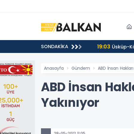
19:03
SONDAKİKA
ul etti
Üsküp-Kö
Anasayfa
Gündem
ABD İnsan Hakları
ABD İnsan Hakla
Yakınıyor
28-05-2012 11:05