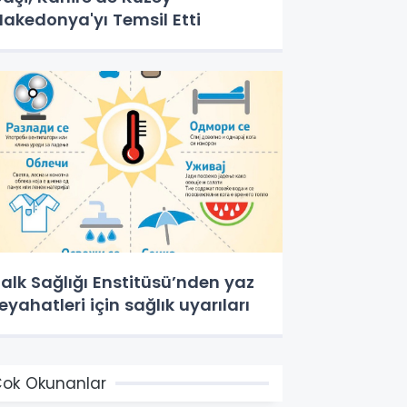
akedonya'yı Temsil Etti
alk Sağlığı Enstitüsü’nden yaz
eyahatleri için sağlık uyarıları
ok Okunanlar