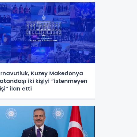
rnavutluk, Kuzey Makedonya
atandaşı iki kişiyi “istenmeyen
işi” ilan etti