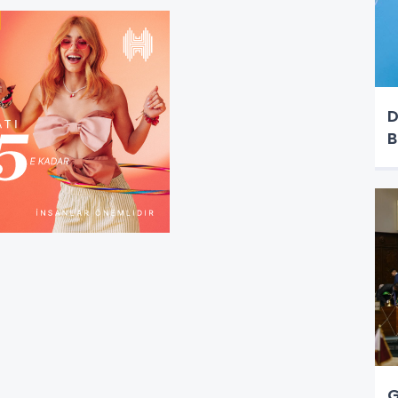
D
B
G