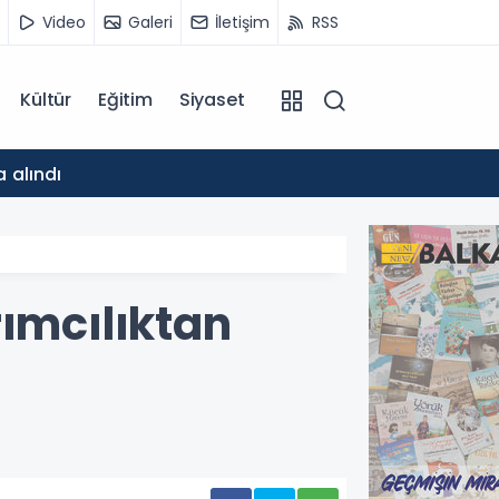
Video
Galeri
İletişim
RSS
Kültür
Eğitim
Siyaset
14:21
 alındı
Bakan Ş
rımcılıktan