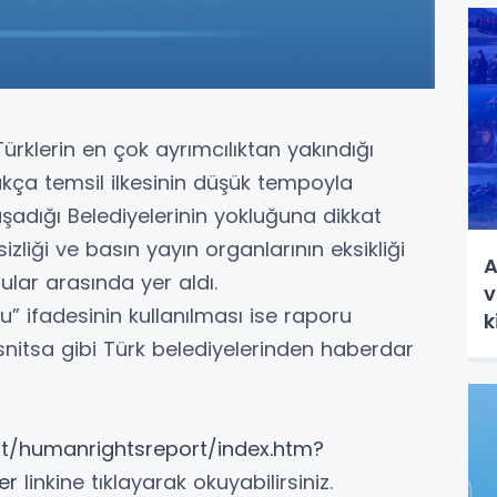
lerin en çok ayrımcılıktan yakındığı
hakça temsil ilkesinin düşük tempoyla
şadığı Belediyelerinin yokluğuna dikkat
sizliği ve basın yayın organlarının eksikliği
A
ular arasında yer aldı.
v
” ifadesinin kullanılması ise raporu
k
snitsa gibi Türk belediyelerinden haberdar
rpt/humanrightsreport/index.htm?
er
linkine tıklayarak okuyabilirsiniz.