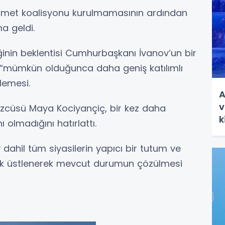
kümet koalisyonu kurulmamasının ardından
a geldi.
iğinin beklentisi Cumhurbaşkanı İvanov’un bir
k “mümkün olduğunca daha geniş katılımlı
lemesi.
A
v
özcüsü Maya Kociyançiç, bir kez daha
k
lmadığını hatırlattı.
ahil tüm siyasilerin yapıcı bir tutum ve
uk üstlenerek mevcut durumun çözülmesi