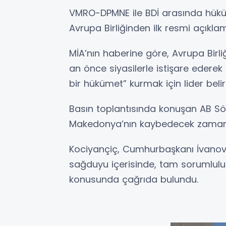
VMRO-DPMNE
ile BDİ arasında hü
Avrupa Birliğinden ilk resmi açıklam
MİA’nın haberine göre, Avrupa Birl
an önce siyasilerle istişare edere
bir hükümet” kurmak için lider belir
Basın toplantısında konuşan AB S
Makedonya’nın kaybedecek zamanı o
Kociyançiç, Cumhurbaşkanı İvanov d
sağduyu içerisinde, tam sorumlul
konusunda çağrıda bulundu.