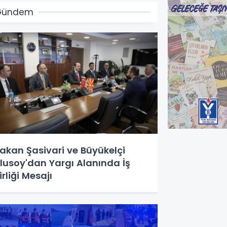
Gündem
akan Şasivari ve Büyükelçi
lusoy'dan Yargı Alanında İş
irliği Mesajı