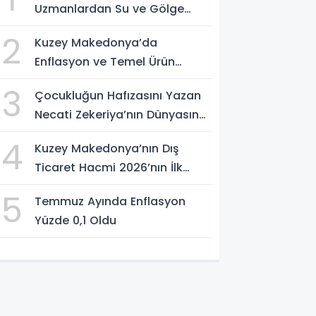
Uzmanlardan Su ve Gölge
Uyarısı
2
Kuzey Makedonya’da
Enflasyon ve Temel Ürün
Fiyatları Kontrol Altında
3
Çocukluğun Hafızasını Yazan
Necati Zekeriya’nın Dünyasına
Yolculuk
4
Kuzey Makedonya’nın Dış
Ticaret Hacmi 2026’nın İlk
Yarısında Arttı
5
Temmuz Ayında Enflasyon
Yüzde 0,1 Oldu