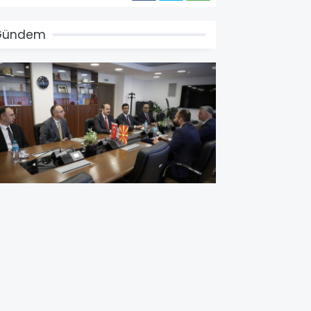
Gündem
akan Şasivari ve Büyükelçi
lusoy'dan Yargı Alanında İş
irliği Mesajı