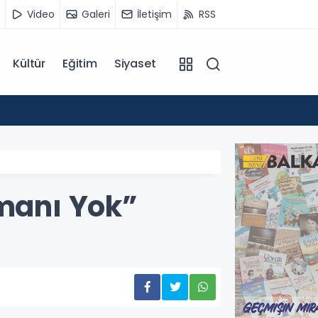
Video
Galeri
İletişim
RSS
Kültür
Eğitim
Siyaset
14:07
Kuzey 
manı Yok”