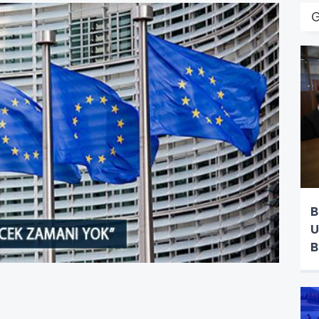
B
U
B