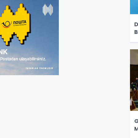
D
B
G
M