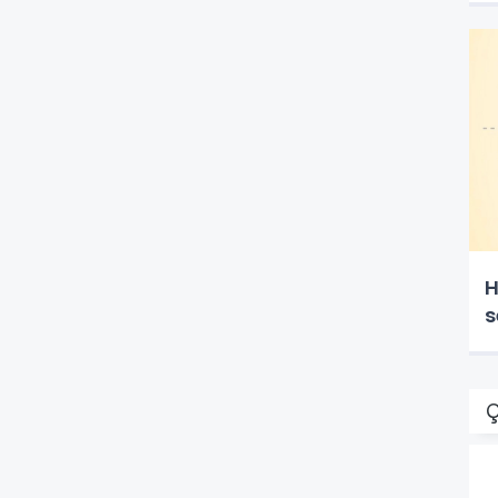
H
s
Ç