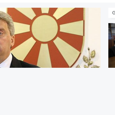
B
U
B