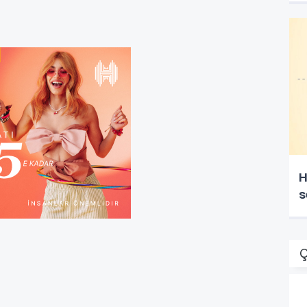
H
s
Ç