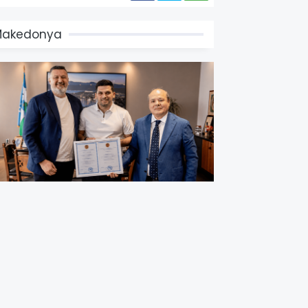
Makedonya
azakistan Kuzey
akedonya’nın Ohri Kentine
ahri Konsolos Atadı