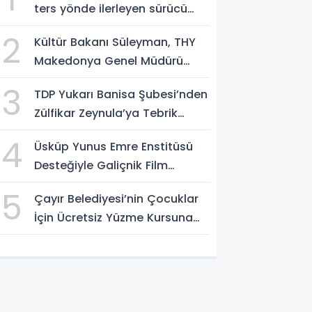
ters yönde ilerleyen sürücü
gözaltına alındı
2
Kültür Bakanı Süleyman, THY
Makedonya Genel Müdürü
Aksoy’u kabul etti
3
TDP Yukarı Banisa Şubesi’nden
Zülfikar Zeynula’ya Tebrik
Buluşması
4
Üsküp Yunus Emre Enstitüsü
Desteğiyle Galiçnik Film
Festivali Tamamlandı
5
Çayır Belediyesi’nin Çocuklar
İçin Ücretsiz Yüzme Kursuna
Yoğun Başvuru