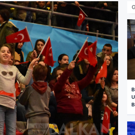
B
U
B