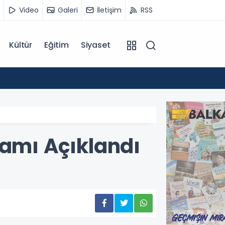
Video
Galeri
İletişim
RSS
Kültür
Eğitim
Siyaset
12:55
Temmu
ramı Açıklandı