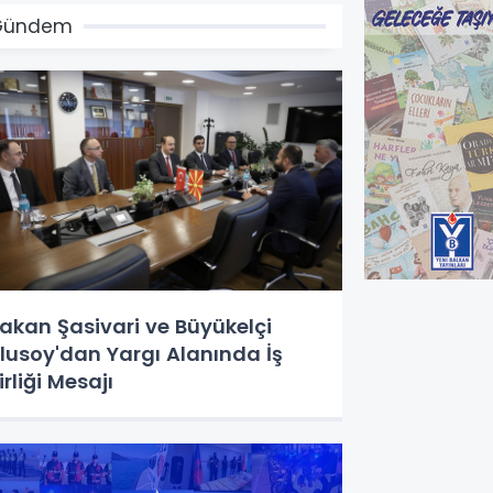
Gündem
akan Şasivari ve Büyükelçi
lusoy'dan Yargı Alanında İş
irliği Mesajı