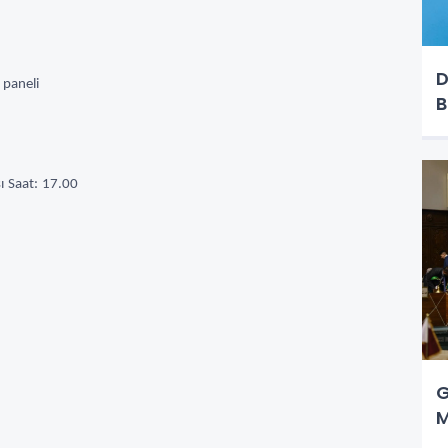
D
 paneli
B
sı Saat: 17.00
G
M