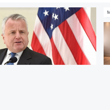
K
M
F