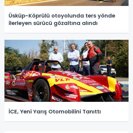
Üsküp-Köprülü otoyolunda ters yönde
ilerleyen sürücü gözaltına alındı
İCE, Yeni Yarış Otomobilini Tanıttı