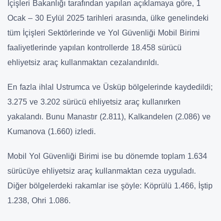
İçişleri Bakanlığı tarafından yapılan açıklamaya göre,
1
Ocak – 30 Eylül 2025
tarihleri arasında, ülke genelindeki
tüm İçişleri Sektörlerinde ve Yol Güvenliği Mobil Birimi
faaliyetlerinde yapılan kontrollerde
18.458 sürücü
ehliyetsiz araç kullanmaktan cezalandırıldı
.
En fazla ihlal
Ustrum
ca ve Üsküp
bölgelerinde kaydedildi;
3.275 ve 3.202 sürücü ehliyetsiz araç kullanırken
yakalandı. Bunu
Manastır
(2.811)
,
Kalkandelen
(2.086)
ve
Kumanova
(1.660)
izledi.
Mobil Yol Güvenliği Birimi ise bu dönemde toplam
1.634
sürücüye
ehliyetsiz araç kullanmaktan ceza uyguladı.
Diğer bölgelerdeki rakamlar ise şöyle:
Köprülü
1.466
,
İştip
1.238
,
Ohri
1.086
.