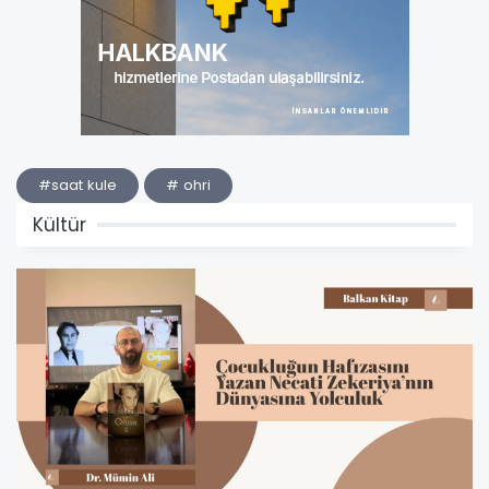
#saat kule
# ohri
Kültür